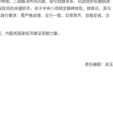
要举措；二是解决作风问题、密切党群关系、巩固党的长期执政
促民风的关键抓手。关于中央八项规定精神体现，她表示，其与
员践行要求：需严格自律、言行一致，见贤思齐、自我反省，注
展，为服务国家经济建设贡献力量。
责任编辑：良玉